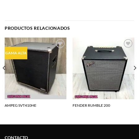
PRODUCTOS RELACIONADOS
Agregar
Agregar
GAMA ALTA
a la
a la
lista de
lista de
deseos
deseos
AMPEG SVT410HE
FENDER RUMBLE 200
CONTACTO