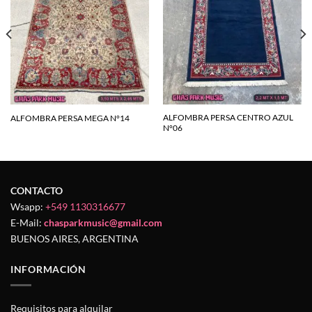
a la
a la
lista de
lista de
deseos
deseos
ALFOMBRA PERSA CENTRO AZUL
ALFOMBRA PERSA MEGA N°14
N°06
CONTACTO
Wsapp:
+549 1130316677
E-Mail:
chasparkmusic@gmail.com
BUENOS AIRES, ARGENTINA
INFORMACIÓN
Requisitos para alquilar